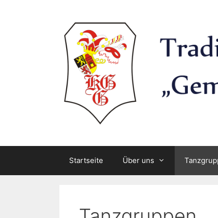
Springe
zum
Inhalt
Startseite
Über uns
Tanzgrup
Tanzgruppen